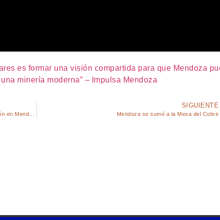
ilares es formar una visión compartida para que Mendoza p
 a una minería moderna” – Impulsa Mendoza
SIGUIENTE
Osvaldo Urzúa: “El Plan Pilares tuvo una gran aceptación en Mendoza”
Mendoza se sumó a la Mesa del Cobre