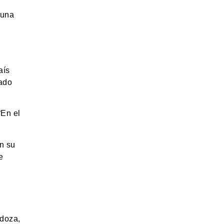
 una
aís
lado
“En el
n su
e
ndoza,