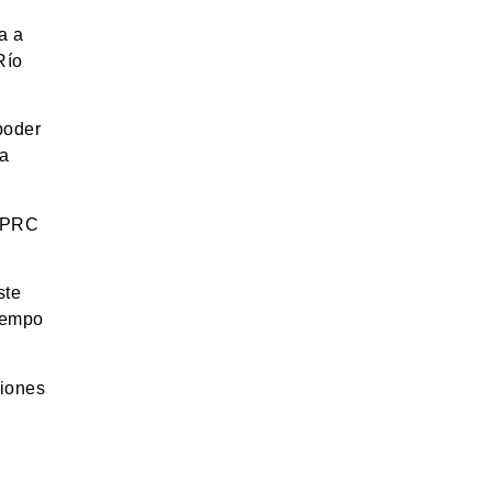
a a
Río
poder
ra
ó PRC
ste
iempo
ciones