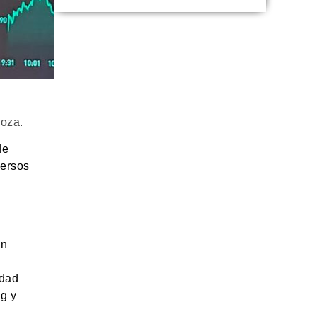
doza.
de
versos
un
idad
g y