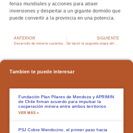
ferias mundiales y acciones para atraer
inversiones y despertar a un gigante dormido que
puede convertir a la provincia en una potencia.
ANTERIOR
SIGUIENTE
Desarrollo de minería sustentable: se presentó el resultado de la primera etapa del Plan Pilares
Se lanzó la segunda etapa del Plan Pilares, eje para el desarrollo minero como política de Estado
Tambien te puede interesar
Fundación Plan Pilares de Mendoza y APRIMIN
de Chile firman acuerdo para impulsar la
cooperación minera entre ambos territorios
VER MÁS »
PSJ Cobre Mendocino, el primer paso hacia